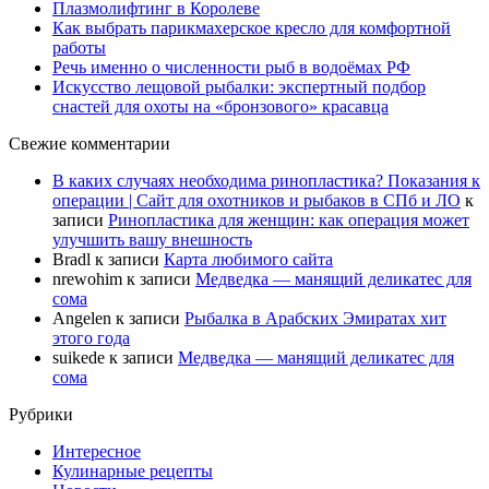
Плазмолифтинг в Королеве
Как выбрать парикмахерское кресло для комфортной
работы
Речь именно о численности рыб в водоёмах РФ
Искусство лещовой рыбалки: экспертный подбор
снастей для охоты на «бронзового» красавца
Свежие комментарии
В каких случаях необходима ринопластика? Показания к
операции | Сайт для охотников и рыбаков в СПб и ЛО
к
записи
Ринопластика для женщин: как операция может
улучшить вашу внешность
Bradl
к записи
Карта любимого сайта
nrewohim
к записи
Медведка — манящий деликатес для
сома
Angelen
к записи
Рыбалка в Арабских Эмиратах хит
этого года
suikede
к записи
Медведка — манящий деликатес для
сома
Рубрики
Интересное
Кулинарные рецепты