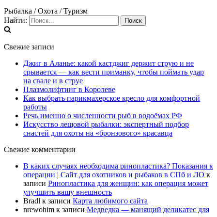
Рыбалка / Охота / Туризм
Найти:
Свежие записи
Джиг в Аланье: какой кастджиг держит струю и не
срывается — как вести приманку, чтобы поймать удар
на свале и в струе
Плазмолифтинг в Королеве
Как выбрать парикмахерское кресло для комфортной
работы
Речь именно о численности рыб в водоёмах РФ
Искусство лещовой рыбалки: экспертный подбор
снастей для охоты на «бронзового» красавца
Свежие комментарии
В каких случаях необходима ринопластика? Показания к
операции | Сайт для охотников и рыбаков в СПб и ЛО
к
записи
Ринопластика для женщин: как операция может
улучшить вашу внешность
Bradl
к записи
Карта любимого сайта
nrewohim
к записи
Медведка — манящий деликатес для