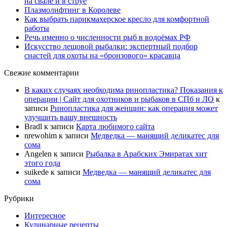
на свале и в струе
Плазмолифтинг в Королеве
Как выбрать парикмахерское кресло для комфортной
работы
Речь именно о численности рыб в водоёмах РФ
Искусство лещовой рыбалки: экспертный подбор
снастей для охоты на «бронзового» красавца
Свежие комментарии
В каких случаях необходима ринопластика? Показания к
операции | Сайт для охотников и рыбаков в СПб и ЛО
к
записи
Ринопластика для женщин: как операция может
улучшить вашу внешность
Bradl
к записи
Карта любимого сайта
nrewohim
к записи
Медведка — манящий деликатес для
сома
Angelen
к записи
Рыбалка в Арабских Эмиратах хит
этого года
suikede
к записи
Медведка — манящий деликатес для
сома
Рубрики
Интересное
Кулинарные рецепты