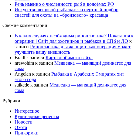
Речь именно о численности рыб в водоёмах РФ
Искусство лещовой рыбалки: экспертный подбор
снастей для охоты на «бронзового» красавца
Свежие комментарии
В каких случаях необходима ринопластика? Показания к
операции | Сайт для охотников и рыбаков в СПб и ЛО
к
записи
Ринопластика для женщин: как операция может
улучшить вашу внешность
Bradl
к записи
Карта любимого сайта
nrewohim
к записи
Медведка — манящий деликатес для
сома
Angelen
к записи
Рыбалка в Арабских Эмиратах хит
этого года
suikede
к записи
Медведка — манящий деликатес для
сома
Рубрики
Интересное
Кулинарные рецепты
Новости
Охота
Прикормки