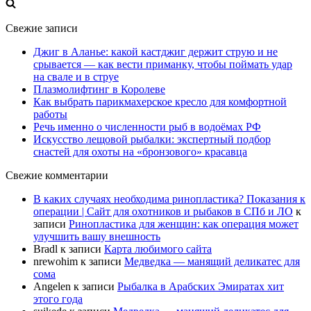
Свежие записи
Джиг в Аланье: какой кастджиг держит струю и не
срывается — как вести приманку, чтобы поймать удар
на свале и в струе
Плазмолифтинг в Королеве
Как выбрать парикмахерское кресло для комфортной
работы
Речь именно о численности рыб в водоёмах РФ
Искусство лещовой рыбалки: экспертный подбор
снастей для охоты на «бронзового» красавца
Свежие комментарии
В каких случаях необходима ринопластика? Показания к
операции | Сайт для охотников и рыбаков в СПб и ЛО
к
записи
Ринопластика для женщин: как операция может
улучшить вашу внешность
Bradl
к записи
Карта любимого сайта
nrewohim
к записи
Медведка — манящий деликатес для
сома
Angelen
к записи
Рыбалка в Арабских Эмиратах хит
этого года