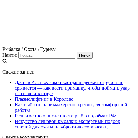
Рыбалка / Охота / Туризм
Найти:
Свежие записи
Джиг в Аланье: какой кастджиг держит струю и не
срывается — как вести приманку, чтобы поймать удар
на свале и в струе
Плазмолифтинг в Королеве
Как выбрать парикмахерское кресло для комфортной
работы
Речь именно о численности рыб в водоёмах РФ
Искусство лещовой рыбалки: экспертный подбор
снастей для охоты на «бронзового» красавца
Свежие комментарии