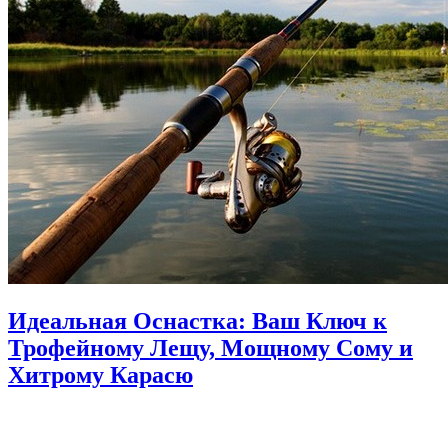
Идеальная Оснастка: Ваш Ключ к
Трофейному Лещу, Мощному Сому и
Хитрому Карасю