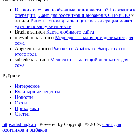
В каких случаях необходима ринопластика? Показания к
операции | Сайт для охотников и рыбаков в СПб и ЛО
к
записи
Ринопластика для женщин: как операция может
улучшить вашу внешность
Bradl
к записи
Карта любимого сайта
nrewohim
к записи
Медведка — манящий деликатес для
сома
Angelen
к записи
Рыбалка в Арабских Эмиратах хит
этого года
suikede
к записи
Медведка — манящий деликатес для
сома
Рубрики
Интересное
Кулинарные рецепты
Новости
Охота
Прикормки
Статьи
https://fishinga.ru
| Powered by Copyright © 2019.
Сайт для
охотников и рыбаков