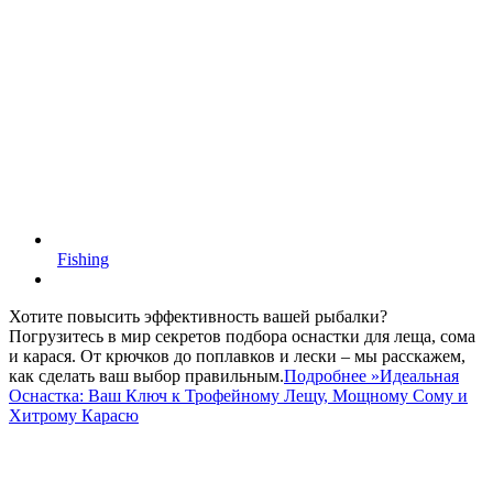
Fishing
Хотите повысить эффективность вашей рыбалки?
Погрузитесь в мир секретов подбора оснастки для леща, сома
и карася. От крючков до поплавков и лески – мы расскажем,
как сделать ваш выбор правильным.
Подробнее »
Идеальная
Оснастка: Ваш Ключ к Трофейному Лещу, Мощному Сому и
Хитрому Карасю