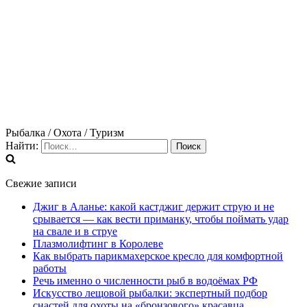
Рыбалка / Охота / Туризм
Найти:
Свежие записи
Джиг в Аланье: какой кастджиг держит струю и не
срывается — как вести приманку, чтобы поймать удар
на свале и в струе
Плазмолифтинг в Королеве
Как выбрать парикмахерское кресло для комфортной
работы
Речь именно о численности рыб в водоёмах РФ
Искусство лещовой рыбалки: экспертный подбор
снастей для охоты на «бронзового» красавца