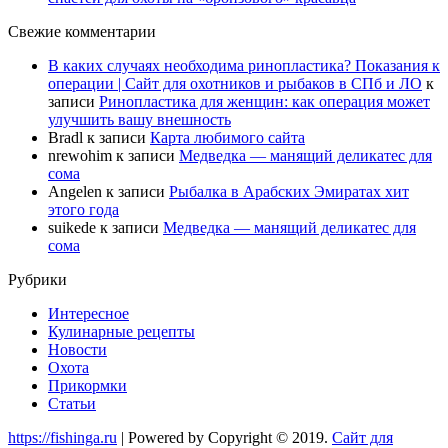
Свежие комментарии
В каких случаях необходима ринопластика? Показания к
операции | Сайт для охотников и рыбаков в СПб и ЛО
к
записи
Ринопластика для женщин: как операция может
улучшить вашу внешность
Bradl
к записи
Карта любимого сайта
nrewohim
к записи
Медведка — манящий деликатес для
сома
Angelen
к записи
Рыбалка в Арабских Эмиратах хит
этого года
suikede
к записи
Медведка — манящий деликатес для
сома
Рубрики
Интересное
Кулинарные рецепты
Новости
Охота
Прикормки
Статьи
https://fishinga.ru
| Powered by Copyright © 2019.
Сайт для