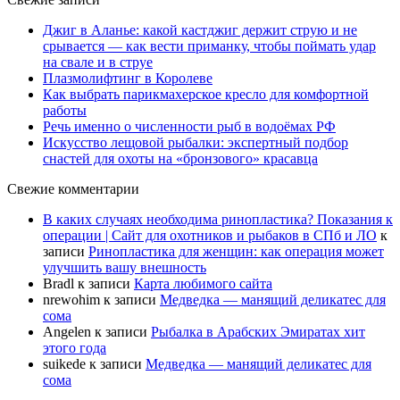
Джиг в Аланье: какой кастджиг держит струю и не
срывается — как вести приманку, чтобы поймать удар
на свале и в струе
Плазмолифтинг в Королеве
Как выбрать парикмахерское кресло для комфортной
работы
Речь именно о численности рыб в водоёмах РФ
Искусство лещовой рыбалки: экспертный подбор
снастей для охоты на «бронзового» красавца
Свежие комментарии
В каких случаях необходима ринопластика? Показания к
операции | Сайт для охотников и рыбаков в СПб и ЛО
к
записи
Ринопластика для женщин: как операция может
улучшить вашу внешность
Bradl
к записи
Карта любимого сайта
nrewohim
к записи
Медведка — манящий деликатес для
сома
Angelen
к записи
Рыбалка в Арабских Эмиратах хит
этого года
suikede
к записи
Медведка — манящий деликатес для
сома