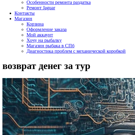
Особенности ремонта раздатка
Ремонт Jaguar
Контакты
Магазин
Корзина
Оформление заказа
Мой аккаунт
Хочу на рыбалку
Магазин рыбака в СПб
Диагностика проблем с механической коробкой
возврат денег за тур