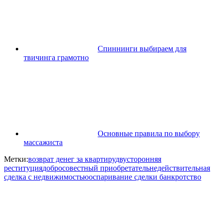
Спиннинги выбираем для
твичинга грамотно
Основные правила по выбору
массажиста
Метки:
возврат денег за квартиру
двусторонняя
реституция
добросовестный приобретатель
недействительная
сделка с недвижимостью
оспаривание сделки банкротство