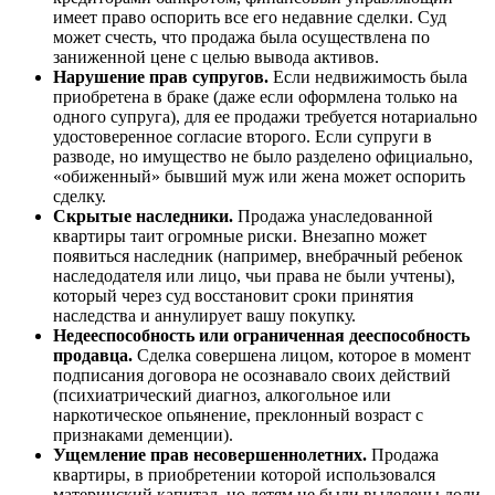
имеет право оспорить все его недавние сделки. Суд
может счесть, что продажа была осуществлена по
заниженной цене с целью вывода активов.
Нарушение прав супругов.
Если недвижимость была
приобретена в браке (даже если оформлена только на
одного супруга), для ее продажи требуется нотариально
удостоверенное согласие второго. Если супруги в
разводе, но имущество не было разделено официально,
«обиженный» бывший муж или жена может оспорить
сделку.
Скрытые наследники.
Продажа унаследованной
квартиры таит огромные риски. Внезапно может
появиться наследник (например, внебрачный ребенок
наследодателя или лицо, чьи права не были учтены),
который через суд восстановит сроки принятия
наследства и аннулирует вашу покупку.
Недееспособность или ограниченная дееспособность
продавца.
Сделка совершена лицом, которое в момент
подписания договора не осознавало своих действий
(психиатрический диагноз, алкогольное или
наркотическое опьянение, преклонный возраст с
признаками деменции).
Ущемление прав несовершеннолетних.
Продажа
квартиры, в приобретении которой использовался
материнский капитал, но детям не были выделены доли,