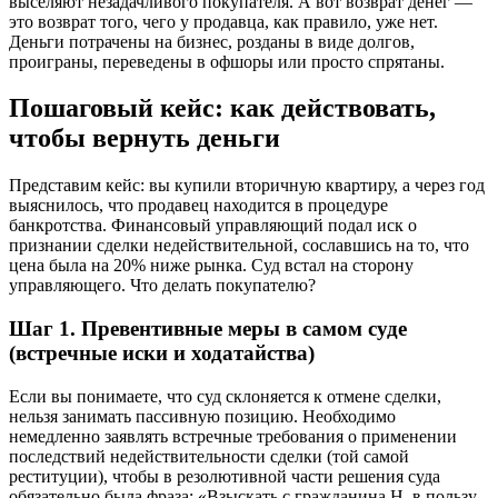
выселяют незадачливого покупателя. А вот возврат денег —
это возврат того, чего у продавца, как правило, уже нет.
Деньги потрачены на бизнес, розданы в виде долгов,
проиграны, переведены в офшоры или просто спрятаны.
Пошаговый кейс: как действовать,
чтобы вернуть деньги
Представим кейс: вы купили вторичную квартиру, а через год
выяснилось, что продавец находится в процедуре
банкротства. Финансовый управляющий подал иск о
признании сделки недействительной, сославшись на то, что
цена была на 20% ниже рынка. Суд встал на сторону
управляющего. Что делать покупателю?
Шаг 1. Превентивные меры в самом суде
(встречные иски и ходатайства)
Если вы понимаете, что суд склоняется к отмене сделки,
нельзя занимать пассивную позицию. Необходимо
немедленно заявлять встречные требования о применении
последствий недействительности сделки (той самой
реституции), чтобы в резолютивной части решения суда
обязательно была фраза: «Взыскать с гражданина Н. в пользу