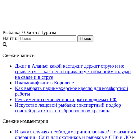
Рыбалка / Охота / Туризм
Найти:
Свежие записи
Джиг в Аланье: какой кастджиг держит струю и не
срывается — как вести приманку, чтобы поймать удар
на свале и в струе
Плазмолифтинг в Королеве
Как выбрать парикмахерское кресло для комфортной
работы
Речь именно о численности рыб в водоёмах РФ
Искусство лещовой рыбалки: экспертный подбор
снастей для охоты на «бронзового» красавца
Свежие комментарии
В каких случаях необходима ринопластика? Показания к
операции | Сайт для охотников и рыбаков в СПб и ЛО
к