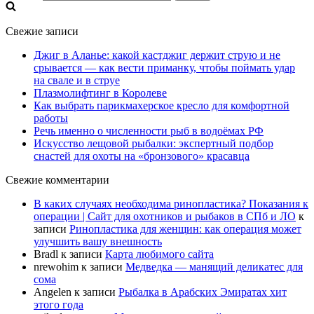
Свежие записи
Джиг в Аланье: какой кастджиг держит струю и не
срывается — как вести приманку, чтобы поймать удар
на свале и в струе
Плазмолифтинг в Королеве
Как выбрать парикмахерское кресло для комфортной
работы
Речь именно о численности рыб в водоёмах РФ
Искусство лещовой рыбалки: экспертный подбор
снастей для охоты на «бронзового» красавца
Свежие комментарии
В каких случаях необходима ринопластика? Показания к
операции | Сайт для охотников и рыбаков в СПб и ЛО
к
записи
Ринопластика для женщин: как операция может
улучшить вашу внешность
Bradl
к записи
Карта любимого сайта
nrewohim
к записи
Медведка — манящий деликатес для
сома
Angelen
к записи
Рыбалка в Арабских Эмиратах хит
этого года