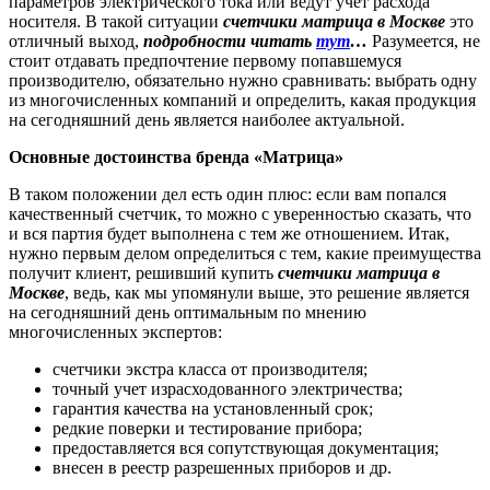
параметров электрического тока или ведут учет расхода
носителя. В такой ситуации
счетчики матрица в Москве
это
отличный выход,
подробности читать
тут
…
Разумеется, не
стоит отдавать предпочтение первому попавшемуся
производителю, обязательно нужно сравнивать: выбрать одну
из многочисленных компаний и определить, какая продукция
на сегодняшний день является наиболее актуальной.
Основные достоинства бренда «Матрица»
В таком положении дел есть один плюс: если вам попался
качественный счетчик, то можно с уверенностью сказать, что
и вся партия будет выполнена с тем же отношением. Итак,
нужно первым делом определиться с тем, какие преимущества
получит клиент, решивший купить
счетчики матрица в
Москве
, ведь, как мы упомянули выше, это решение является
на сегодняшний день оптимальным по мнению
многочисленных экспертов:
счетчики экстра класса от производителя;
точный учет израсходованного электричества;
гарантия качества на установленный срок;
редкие поверки и тестирование прибора;
предоставляется вся сопутствующая документация;
внесен в реестр разрешенных приборов и др.