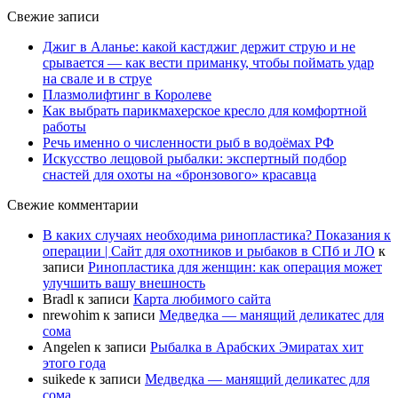
Свежие записи
Джиг в Аланье: какой кастджиг держит струю и не
срывается — как вести приманку, чтобы поймать удар
на свале и в струе
Плазмолифтинг в Королеве
Как выбрать парикмахерское кресло для комфортной
работы
Речь именно о численности рыб в водоёмах РФ
Искусство лещовой рыбалки: экспертный подбор
снастей для охоты на «бронзового» красавца
Свежие комментарии
В каких случаях необходима ринопластика? Показания к
операции | Сайт для охотников и рыбаков в СПб и ЛО
к
записи
Ринопластика для женщин: как операция может
улучшить вашу внешность
Bradl
к записи
Карта любимого сайта
nrewohim
к записи
Медведка — манящий деликатес для
сома
Angelen
к записи
Рыбалка в Арабских Эмиратах хит
этого года
suikede
к записи
Медведка — манящий деликатес для
сома