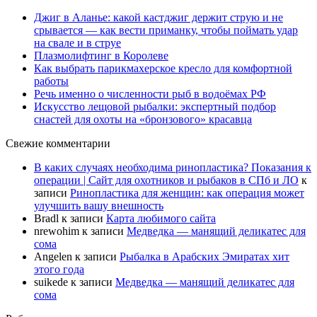
Джиг в Аланье: какой кастджиг держит струю и не
срывается — как вести приманку, чтобы поймать удар
на свале и в струе
Плазмолифтинг в Королеве
Как выбрать парикмахерское кресло для комфортной
работы
Речь именно о численности рыб в водоёмах РФ
Искусство лещовой рыбалки: экспертный подбор
снастей для охоты на «бронзового» красавца
Свежие комментарии
В каких случаях необходима ринопластика? Показания к
операции | Сайт для охотников и рыбаков в СПб и ЛО
к
записи
Ринопластика для женщин: как операция может
улучшить вашу внешность
Bradl
к записи
Карта любимого сайта
nrewohim
к записи
Медведка — манящий деликатес для
сома
Angelen
к записи
Рыбалка в Арабских Эмиратах хит
этого года
suikede
к записи
Медведка — манящий деликатес для
сома