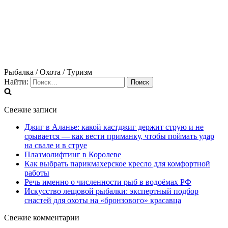
Рыбалка / Охота / Туризм
Найти:
Свежие записи
Джиг в Аланье: какой кастджиг держит струю и не
срывается — как вести приманку, чтобы поймать удар
на свале и в струе
Плазмолифтинг в Королеве
Как выбрать парикмахерское кресло для комфортной
работы
Речь именно о численности рыб в водоёмах РФ
Искусство лещовой рыбалки: экспертный подбор
снастей для охоты на «бронзового» красавца
Свежие комментарии