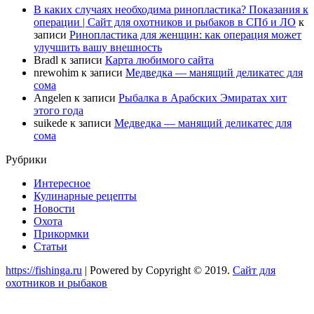
В каких случаях необходима ринопластика? Показания к
операции | Сайт для охотников и рыбаков в СПб и ЛО
к
записи
Ринопластика для женщин: как операция может
улучшить вашу внешность
Bradl
к записи
Карта любимого сайта
nrewohim
к записи
Медведка — манящий деликатес для
сома
Angelen
к записи
Рыбалка в Арабских Эмиратах хит
этого года
suikede
к записи
Медведка — манящий деликатес для
сома
Рубрики
Интересное
Кулинарные рецепты
Новости
Охота
Прикормки
Статьи
https://fishinga.ru
| Powered by Copyright © 2019.
Сайт для
охотников и рыбаков