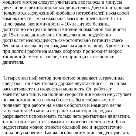
мощного мотора следует учитывать все плюсы и минусы
двух- и четырехцилиндровых двигателей. Двухцилиндровые
пользуются заслуженной любовью потребителей из-за своей
компактности – максимальная масса не превышает 35-ти
килограмм, экономичности – 10-ти литров бензина
достаточно на целый день и вполне нормальной мощности –
до 15-ти лошадиных сил. Определенное неудобство
доставляет необходимость самостоятельно готовить смесь
бензина и масла перед каждым выходом на воду. Кроме того,
при долгой работе на малых оборотах происходит заброс
топливной смеси на свечи, что приводит к остановке
двигателя.
Четырехтактный мотор полностью оправдает затраченные
средства – он значительно дороже двухтактного — если вы
рассчитываете на скорость и мощность. Он работает
значительно тише, на полной скорости нисколько не уступает
по экономичности своим более слабым собратьям, не
подведет при работе на малых оборотах и намного легче
запускается. Во многих странах на моторных лодках
разрешается использовать только четырехтактные двигатели,
тат как они являются самыми экологически чистыми. К их
недостаткам можно отнести большой вес и недостаточно
сильное ускорение. Так же особое внимание следует уделять