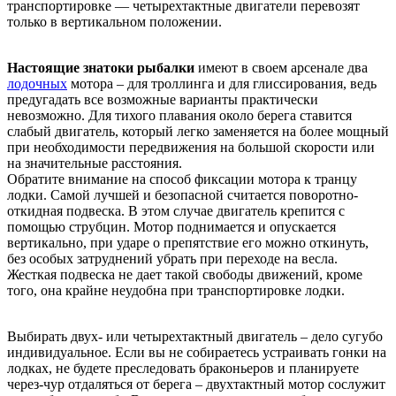
транспортировке — четырехтактные двигатели перевозят
только в вертикальном положении.
Настоящие знатоки рыбалки
имеют в своем арсенале два
лодочных
мотора – для троллинга и для глиссирования, ведь
предугадать все возможные варианты практически
невозможно. Для тихого плавания около берега ставится
слабый двигатель, который легко заменяется на более мощный
при необходимости передвижения на большой скорости или
на значительные расстояния.
Обратите внимание на способ фиксации мотора к транцу
лодки. Самой лучшей и безопасной считается поворотно-
откидная подвеска. В этом случае двигатель крепится с
помощью струбцин. Мотор поднимается и опускается
вертикально, при ударе о препятствие его можно откинуть,
без особых затруднений убрать при переходе на весла.
Жесткая подвеска не дает такой свободы движений, кроме
того, она крайне неудобна при транспортировке лодки.
Выбирать двух- или четырехтактный двигатель – дело сугубо
индивидуальное. Если вы не собираетесь устраивать гонки на
лодках, не будете преследовать браконьеров и планируете
через-чур отдаляться от берега – двухтактный мотор сослужит