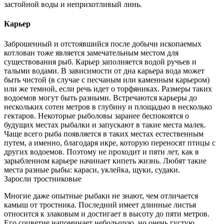
застойной воды и неприхотливый линь.
Карьер
Заброшенный и отстоявшийся после добычи ископаемых
котлован тоже является замечательным местом для
существования рыб. Карьер заполняется водой ручьев и
талыми водами. В зависимости от дна карьера вода может
быть чистой (в случае с песчаным или каменным карьером)
или же темной, если речь идет о торфяниках. Размеры таких
водоемов могут быть разными. Встречаются карьеры до
нескольких сотен метров в глубину и площадью в несколько
гектаров. Некоторые рыболовы заранее беспокоятся о
будущих местах рыбалки и запускают в такие места малек.
Чаще всего рыба появляется в таких местах естественным
путем, а именно, благодаря икре, которую переносят птицы с
других водоемов. Поэтому не проходит и пяти лет, как в
зарыбленном карьере начинает кипеть жизнь. Любят такие
места разные рыбы: караси, уклейка, щуки, судаки.
Заросли тростниковые
Многие даже опытные рыбаки не знают, чем отличается
камыш от тростника. Последний имеет длинные листья
относится к злаковым и достигает в высоту до пяти метров.
Его соцветие напоминает небольшую, но очень густую