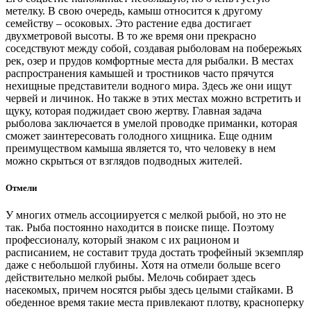
метелку. В свою очередь, камыш относится к другому
семейству – осоковых. Это растение едва достигает
двухметровой высоты. В то же время они прекрасно
соседствуют между собой, создавая рыболовам на побережьях
рек, озер и прудов комфортные места для рыбалки. В местах
распространения камышей и тростников часто прячутся
нехищные представители водного мира. Здесь же они ищут
червей и личинок. Но также в этих местах можно встретить и
щуку, которая поджидает свою жертву. Главная задача
рыболова заключается в умелой проводке приманки, которая
сможет заинтересовать голодного хищника. Еще одним
преимуществом камыша является то, что человеку в нем
можно скрыться от взглядов подводных жителей.
Отмели
У многих отмель ассоциируется с мелкой рыбой, но это не
так. Рыба постоянно находится в поиске пище. Поэтому
профессионалу, который знаком с их рационом и
расписанием, не составит труда достать трофейный экземпляр
даже с небольшой глубины. Хотя на отмели больше всего
действительно мелкой рыбы. Мелочь собирает здесь
насекомых, причем носятся рыбы здесь целыми стайками. В
обеденное время такие места привлекают плотву, красноперку