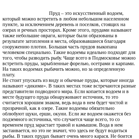
Пруд – это искусственный водоем,
который можно встретить в любом небольшом населенном
пункте, за исключением деревень и поселков, стоящих на
озерах и речных просторах. Кроме этого, прудами называют
также небольшие овраги, которые были образованы в
результате затопления и места, образовавшиеся благодаря
сооружению плотин. Большая часть прудов выкопана
человеком специально. Такие водоемы идеально подходят для
того, чтобы разводить рыбу. Чаще всего в Подмосковье можно
встретить пруды, зарыбленные форелью, осетрами и карпами.
На таких водоемах рыбачить можно, но за определенную
плату.
Не стоит упускать из виду и обычные пруды, которые иногда
называют «дикими». В таких местах тоже встречаются разные
представители подводного мира. Если копается водоем и в
месте будущего пруда обнаруживают источник, то это
считается хорошим знаком, ведь вода в нем будет чистой и
прозрачной, как в озере. Такие водоемы обязательно
облюбуют щуки, ерши, окуни. Если же водоем окажется без
подземного источника, что случается чаще всего, то со
временем пруд зарастает травой и камышом. Вода в нем
застаивается, но это не значит, что здесь не будут водиться
рыбы. В таких прудах бывает очень много карася. Не боится