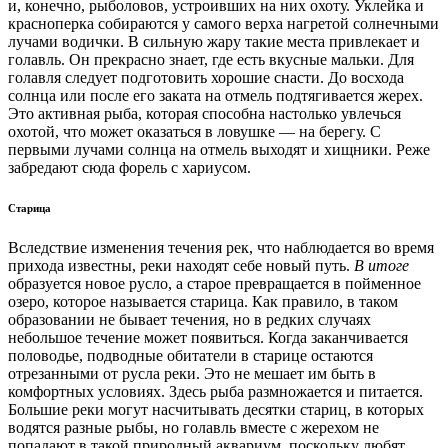
и, конечно, рыболовов, устроивших на них охоту. Уклейка и
красноперка собираются у самого верха нагретой солнечными
лучами водички. В сильную жару такие места привлекает и
голавль. Он прекрасно знает, где есть вкусные мальки. Для
голавля следует подготовить хорошие снасти. До восхода
солнца или после его заката на отмель подтягивается жерех.
Это активная рыба, которая способна настолько увлечься
охотой, что может оказаться в ловушке — на берегу. С
первыми лучами солнца на отмель выходят и хищники. Реже
забредают сюда форель с хариусом.
Старица
Вследствие изменения течения рек, что наблюдается во время
прихода известны, реки находят себе новый путь.
В итоге
образуется новое русло, а старое превращается в пойменное
озеро, которое называется старица. Как правило, в таком
образовании не бывает течения, но в редких случаях
небольшое течение может появиться. Когда заканчивается
половодье, подводные обитатели в старице остаются
отрезанными от русла реки. Это не мешает им быть в
комфортных условиях. Здесь рыба размножается и питается.
Большие реки могут насчитывать десятки стариц, в которых
водятся разные рыбы, но голавль вместе с жерехом не
попадают в такой природный аквариум, поскольку любят