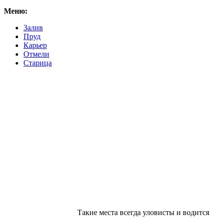
Меню:
Залив
Пруд
Карьер
Отмели
Старица
Такие места всегда уловисты и водится