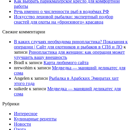
Как выбрать парикмахерское кресло для комфортной
работы
Речь именно о численности рыб в водоёмах РФ
Искусство лещовой рыбалки: экспертный подбор
снастей для охоты на «бронзового» красавца
Свежие комментарии
В каких случаях необходима ринопластика? Показания к
операции | Сайт для охотников и рыбаков в СПб и ЛО
к
записи
Ринопластика для женщин: как операция может
улучшить вашу внешность
Bradl
к записи
Карта любимого сайта
nrewohim
к записи
Медведка — манящий деликатес для
сома
Angelen
к записи
Рыбалка в Арабских Эмиратах хит
этого года
suikede
к записи
Медведка — манящий деликатес для
сома
Рубрики
Интересное
Кулинарные рецепты
Новости
Охота