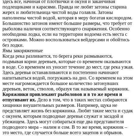
здесь все, начиная от плотвички и окуня и заканчивая
подлещиками и карасями. Правда не любят затоны старина
жерех и любительница чистой воды голавля. Затоны
наполнены чистой водой, которая в меру богатая кислородом.
Большинство затонов имеют большие размеры, что требует от
рыболова наличия соответствующего снаряжения. Особенно
необходима лодка, если на территории водоема есть места с
островками. Можно воспользоваться вейдерсами и обойтись
без лодки.
Ямы закоряженные
Когда река разливается, то берега реки размываются,
подмывая корни деревьев, которые со временем оказываются
в воде. Со временем их уносит течение до мест, где река узкая.
Здесь деревья останавливаются и постепенно начинают
напитываться водой, погружаясь на дно. Со временем на этом
месте нагромождается большое количество затонувших
деревьев, веток, стволов, образуя так называемый коряжник.
Коряжники привлекают рыболовов и в то же время и
отпугивают их.
Дело в том, что в таких местах собираются
хищники внушительных размеров. Например, щука не
представляет жизнь без коряжника. Любят такие места и судак
с окунем, которым подводные деревья служат и засадой и
убежищем. Здесь могут собираться еще два представителя
подводного мира – налим и сом. В то же время, коряжник –
это место, где случается больше всего зацепов и обрывов.