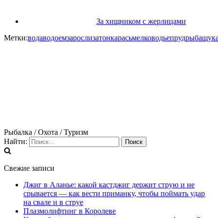
За хищником с жерлицами
Метки:
вода
водоем
заросли
затон
карась
мелководье
пруд
рыба
щук
Рыбалка / Охота / Туризм
Найти:
Свежие записи
Джиг в Аланье: какой кастджиг держит струю и не
срывается — как вести приманку, чтобы поймать удар
на свале и в струе
Плазмолифтинг в Королеве