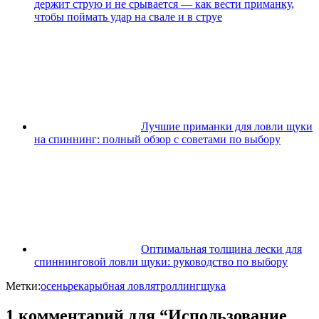
держит струю и не срывается — как вести приманку,
чтобы поймать удар на свале и в струе
Лучшие приманки для ловли щуки
на спиннинг: полный обзор с советами по выбору
Оптимальная толщина лески для
спиннинговой ловли щуки: руководство по выбору
Метки:
осень
река
рыбная ловля
троллинг
щука
1 комментарий для “Использование