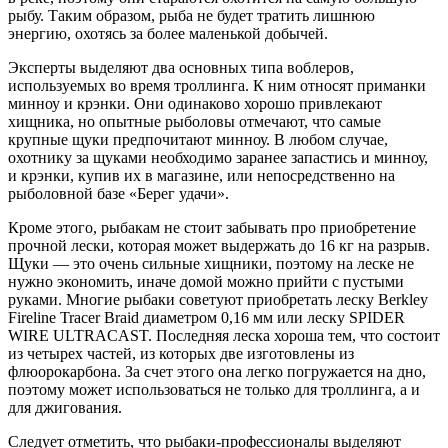
рыбу. Таким образом, рыба не будет тратить лишнюю
энергию, охотясь за более маленькой добычей.
Эксперты выделяют два основных типа воблеров,
используемых во время троллинга. К ним относят приманки
минноу и крэнки. Они одинаково хорошо привлекают
хищника, но опытные рыболовы отмечают, что самые
крупные щуки предпочитают минноу. В любом случае,
охотнику за щуками необходимо заранее запастись и минноу,
и крэнки, купив их в магазине, или непосредственно на
рыболовной базе «Берег удачи».
Кроме этого, рыбакам не стоит забывать про приобретение
прочной лески, которая может выдержать до 16 кг на разрыв.
Щуки — это очень сильные хищники, поэтому на леске не
нужно экономить, иначе домой можно прийти с пустыми
руками. Многие рыбаки советуют приобретать леску Bеrklеy
Firеlinе Tracеr Brаid диаметром 0,16 мм или леску SPIDЕR
WIRЕ ULTRАCAST. Последняя леска хороша тем, что состоит
из четырех частей, из которых две изготовлены из
флюорокарбона. За счет этого она легко погружается на дно,
поэтому может использоваться не только для троллинга, а и
для джигования.
Следует отметить, что рыбаки-профессионалы выделяют