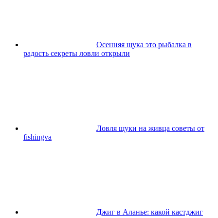
Осенняя щука это рыбалка в
радость секреты ловли открыли
Ловля щуки на живца советы от
fishingva
Джиг в Аланье: какой кастджиг