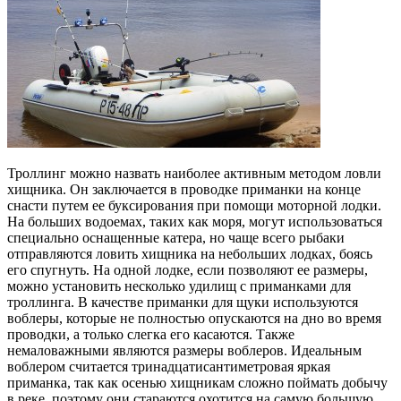
Троллинг можно назвать наиболее активным методом ловли
хищника. Он заключается в проводке приманки на конце
снасти путем ее буксирования при помощи моторной лодки.
На больших водоемах, таких как моря, могут использоваться
специально оснащенные катера, но чаще всего рыбаки
отправляются ловить хищника на небольших лодках, боясь
его спугнуть. На одной лодке, если позволяют ее размеры,
можно установить несколько удилищ с приманками для
троллинга. В качестве приманки для щуки используются
воблеры, которые не полностью опускаются на дно во время
проводки, а только слегка его касаются. Также
немаловажными являются размеры воблеров. Идеальным
воблером считается тринадцатисантиметровая яркая
приманка, так как осенью хищникам сложно поймать добычу
в реке, поэтому они стараются охотится на самую большую