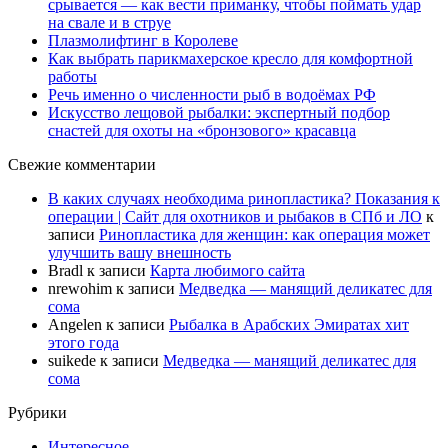
срывается — как вести приманку, чтобы поймать удар
на свале и в струе
Плазмолифтинг в Королеве
Как выбрать парикмахерское кресло для комфортной
работы
Речь именно о численности рыб в водоёмах РФ
Искусство лещовой рыбалки: экспертный подбор
снастей для охоты на «бронзового» красавца
Свежие комментарии
В каких случаях необходима ринопластика? Показания к
операции | Сайт для охотников и рыбаков в СПб и ЛО
к
записи
Ринопластика для женщин: как операция может
улучшить вашу внешность
Bradl
к записи
Карта любимого сайта
nrewohim
к записи
Медведка — манящий деликатес для
сома
Angelen
к записи
Рыбалка в Арабских Эмиратах хит
этого года
suikede
к записи
Медведка — манящий деликатес для
сома
Рубрики
Интересное