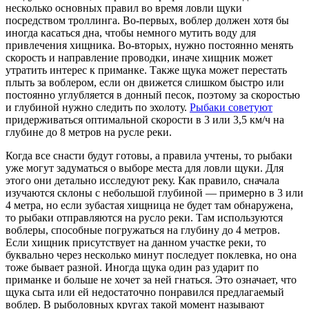
несколько основных правил во время ловли щуки
посредством троллинга. Во-первых, воблер должен хотя бы
иногда касаться дна, чтобы немного мутить воду для
привлечения хищника. Во-вторых, нужно постоянно менять
скорость и направление проводки, иначе хищник может
утратить интерес к приманке. Также щука может перестать
плыть за воблером, если он движется слишком быстро или
постоянно углубляется в донный песок, поэтому за скоростью
и глубиной нужно следить по эхолоту.
Рыбаки советуют
придерживаться оптимальной скорости в 3 или 3,5 км/ч на
глубине до 8 метров на русле реки.
Когда все снасти будут готовы, а правила учтены, то рыбаки
уже могут задуматься о выборе места для ловли щуки. Для
этого они детально исследуют реку. Как правило, сначала
изучаются склоны с небольшой глубиной — примерно в 3 или
4 метра, но если зубастая хищница не будет там обнаружена,
то рыбаки отправляются на русло реки. Там используются
воблеры, способные погружаться на глубину до 4 метров.
Если хищник присутствует на данном участке реки, то
буквально через несколько минут последует поклевка, но она
тоже бывает разной. Иногда щука один раз ударит по
приманке и больше не хочет за ней гнаться. Это означает, что
щука сыта или ей недостаточно понравился предлагаемый
воблер. В рыболовных кругах такой момент называют